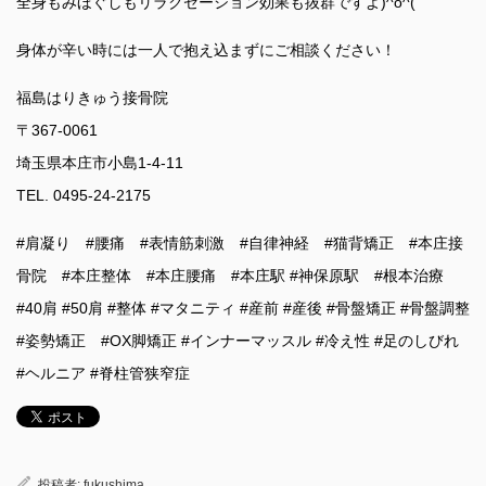
全身もみほぐしもリラクゼーション効果も抜群ですよ)^o^(
身体が辛い時には一人で抱え込まずにご相談ください！
福島はりきゅう接骨院
〒367-0061
埼玉県本庄市小島1-4-11
TEL. 0495-24-2175
#肩凝り #腰痛 #表情筋刺激 #自律神経 #猫背矯正 #本庄接
骨院 #本庄整体 #本庄腰痛 #本庄駅 #神保原駅 #根本治療
#40肩 #50肩 #整体 #マタニティ #産前 #産後 #骨盤矯正 #骨盤調整
#姿勢矯正 #OX脚矯正 #インナーマッスル #冷え性 #足のしびれ
#ヘルニア #脊柱管狭窄症
投稿者:
fukushima